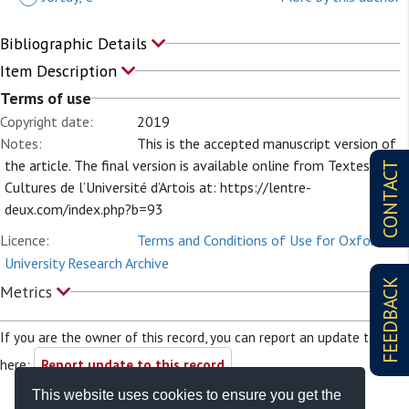
Bibliographic Details
Item Description
Terms of use
Copyright date:
2019
Notes:
This is the accepted manuscript version of
the article. The final version is available online from Textes et
CONTACT
Cultures de l’Université d’Artois at: https://lentre-
deux.com/index.php?b=93
Licence:
Terms and Conditions of Use for Oxford
University Research Archive
FEEDBACK
Metrics
If you are the owner of this record, you can report an update to it
here:
Report update to this record
This website uses cookies to ensure you get the